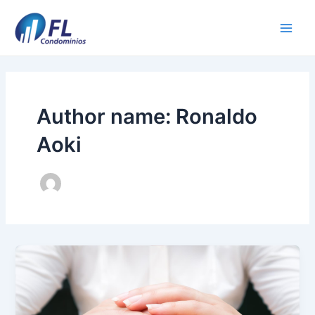
Ir
para
Main
o
conteúdo
Men
Author name: Ronaldo
Aoki