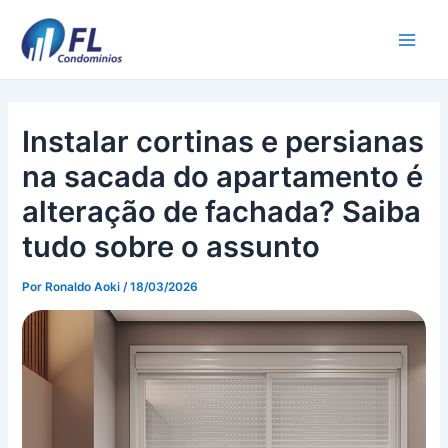
Ir
para
Main
o
conteúdo
Men
Instalar cortinas e persianas
na sacada do apartamento é
alteração de fachada? Saiba
tudo sobre o assunto
Por
Ronaldo Aoki
/
18/03/2026